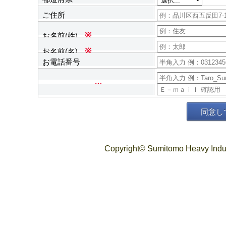
ご住所
お名前(姓)
※
お名前(名)
※
お電話番号
Ｅ－ｍａｉｌ
※
同意し
Copyright© Sumitomo Heavy Indust