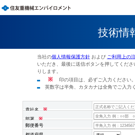
技術情
当社の
個人情報保護方針
および
ご利用上の
いただき、最後に送信ボタンを押してくださ
りします。
※
印の項目は、必ずご入力ください
英数字は半角、カタカナは全角でご入力
貴社名
※
部署
※
郵便番号
都道府県